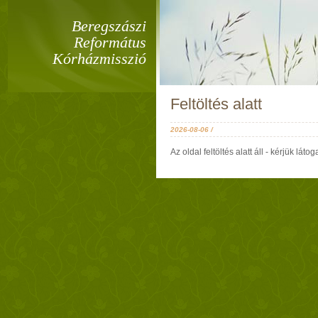
Beregszászi
Református
Kórházmisszió
Feltöltés alatt
2026-08-06 /
Az oldal feltöltés alatt áll - kérjük lá