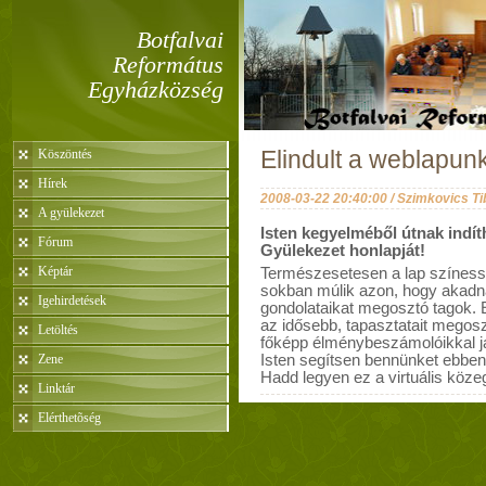
Botfalvai
Református
Egyházközség
Köszöntés
Elindult a weblapunk
Hírek
2008-03-22 20:40:00 / Szimkovics Ti
A gyülekezet
Isten kegyelméből útnak indít
Fórum
Gyülekezet honlapját!
Képtár
Természesetesen a lap színess
sokban múlik azon, hogy akadn
Igehirdetések
gondolataikat megosztó tagok. 
az idősebb, tapasztatait megosz
Letöltés
főképp élménybeszámolóikkal já
Zene
Isten segítsen bennünket ebbe
Hadd legyen ez a virtuális közeg
Linktár
Elérthetõség