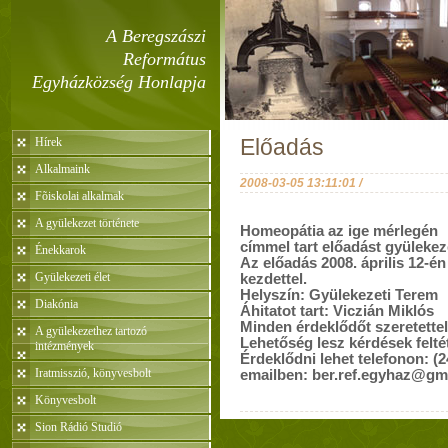
A Beregszászi
Református
Egyházközség Honlapja
Hírek
Előadás
Alkalmaink
2008-03-05 13:11:01 /
Fõiskolai alkalmak
A gyülekezet története
Homeopátia az ige mérlegén
címmel tart előadást gyülek
Énekkarok
Az előadás
2008. április 12-én
Gyülekezeti élet
kezdettel.
Helyszín: Gyülekezeti Terem
Diakónia
Áhitatot tart: Viczián Miklós
Minden érdeklődőt szeretettel
A gyülekezethez tartozó
Lehetőség lesz kérdések feltét
intézmények
Érdeklődni lehet telefonon: (
Iratmisszió, könyvesbolt
emailben:
ber.ref.egyhaz@gm
Könyvesbolt
Sion Rádió Studió