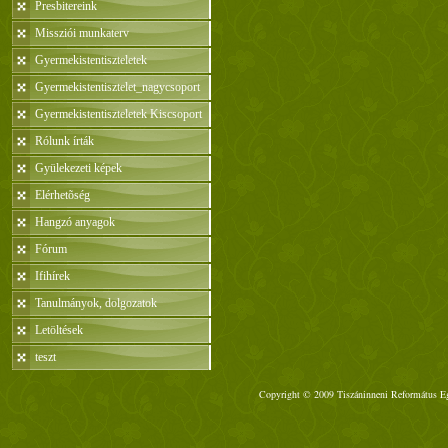
Presbitereink
Missziói munkaterv
Gyermekistentiszteletek
Gyermekistentisztelet_nagycsoport
Gyermekistentiszteletek Kiscsoport
Rólunk írták
Gyülekezeti képek
Elérhetõség
Hangzó anyagok
Fórum
Ifihírek
Tanulmányok, dolgozatok
Letöltések
teszt
Copyright © 2009 Tiszáninneni Református Egy