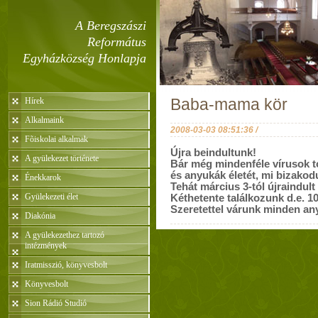
A Beregszászi
Református
Egyházközség Honlapja
Hírek
Baba-mama kör
Alkalmaink
2008-03-03 08:51:36 /
Fõiskolai alkalmak
Újra beindultunk!
A gyülekezet története
Bár még mindenféle vírusok 
és anyukák életét, mi bizako
Énekkarok
Tehát március 3-tól újraindul
Gyülekezeti élet
Kéthetente találkozunk d.e. 10
Szeretettel várunk minden an
Diakónia
A gyülekezethez tartozó
intézmények
Iratmisszió, könyvesbolt
Könyvesbolt
Sion Rádió Studió