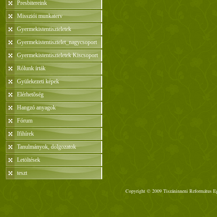
Presbitereink
Missziói munkaterv
Gyermekistentiszteletek
Gyermekistentisztelet_nagycsoport
Gyermekistentiszteletek Kiscsoport
Rólunk írták
Gyülekezeti képek
Elérhetõség
Hangzó anyagok
Fórum
Ifihírek
Tanulmányok, dolgozatok
Letöltések
teszt
Copyright © 2009 Tiszáninneni Református Egy