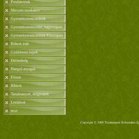
Presbitereink
Missziói munkaterv
Gyermekistentiszteletek
Gyermekistentisztelet_nagycsoport
Gyermekistentiszteletek Kiscsoport
Rólunk írták
Gyülekezeti képek
Elérhetõség
Hangzó anyagok
Fórum
Ifihírek
Tanulmányok, dolgozatok
Letöltések
teszt
Copyright © 2009 Tiszáninneni Református Egy