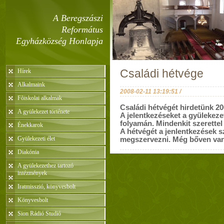
A Beregszászi
Református
Egyházközség Honlapja
Hírek
Családi hétvége
Alkalmaink
2008-02-11 13:19:51 /
Fõiskolai alkalmak
Családi hétvégét hirdetünk 200
A gyülekezet története
A jelentkezéseket a gyülekezet
folyamán. Mindenkit szerettel
Énekkarok
A hétvégét a jenlentkezések 
Gyülekezeti élet
megszervezni. Még bőven van 
Diakónia
A gyülekezethez tartozó
intézmények
Iratmisszió, könyvesbolt
Könyvesbolt
Sion Rádió Studió