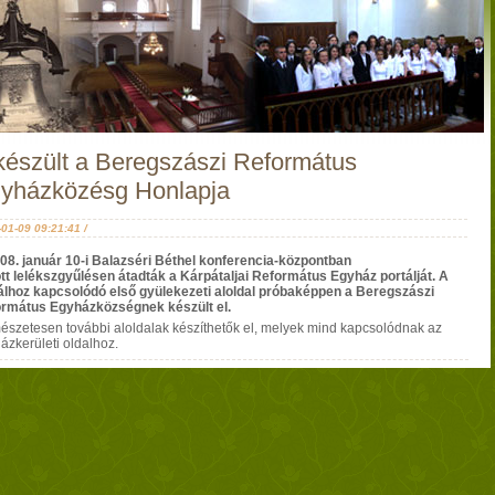
készült a Beregszászi Református
yházközésg Honlapja
01-09 09:21:41 /
08. január 10-i Balazséri Béthel konferencia-központban
ott lelékszgyűlésen átadták a Kárpátaljai Református Egyház portálját. A
álhoz kapcsolódó első gyülekezeti aloldal próbaképpen a Beregszászi
rmátus Egyházközségnek készült el.
észetesen további aloldalak készíthetők el, melyek mind kapcsolódnak az
ázkerületi oldalhoz.