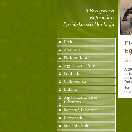
A Beregszászi
Református
Egyházközség Honlapja
El
Hírek
Eg
Alkalmaink
Fõiskolai alkalmak
2008-
A gyülekezet története
A 20
Énekkarok
tart
port
Gyülekezeti élet
Refo
Term
Diakónia
egyh
A gyülekezethez tartozó
intézmények
Iratmisszió, könyvesbolt
Könyvesbolt
Sion Rádió Studió