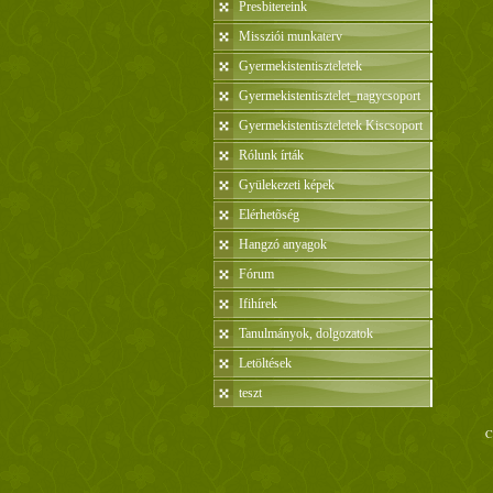
Presbitereink
Missziói munkaterv
Gyermekistentiszteletek
Gyermekistentisztelet_nagycsoport
Gyermekistentiszteletek Kiscsoport
Rólunk írták
Gyülekezeti képek
Elérhetõség
Hangzó anyagok
Fórum
Ifihírek
Tanulmányok, dolgozatok
Letöltések
teszt
C