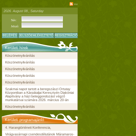
rss
2026. August 08., Saturday
Név:
Jelszó:
BELÉPÉS
JELSZÓEMLÉKEZTETŐ
REGISZTRÁCIÓ
Kerületi hírek
Köszönetnyilvánítás
Köszönetnyilvánítás
Köszönetnyilvánítás
Köszönetnyilvánítás
Köszönetnyilvánítás
Szakmai napot tartott a beregszászi Ortutay
Központban a Kárpátaljai Keresztyén Diakóniai
Alapítvány a házi beteggondozást végző
munkatársai számára 2026. március 20-án
Köszönetnyilvánítás
Kerületi programajánló
4. Harangtörténeti Konferencia,
Virágvasárnapi csendesdélutánok Máramaros-