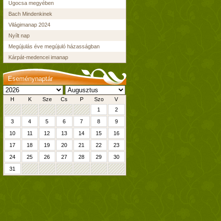
Ugocsa megyében
Bach Mindenkinek
Világimanap 2024
Nyílt nap
Megújulás éve megújuló házasságban
Kárpát-medencei imanap
Eseménynaptár
H
K
Sze
Cs
P
Szo
V
1
2
3
4
5
6
7
8
9
10
11
12
13
14
15
16
17
18
19
20
21
22
23
24
25
26
27
28
29
30
31