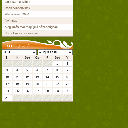
Ugocsa megyében
Bach Mindenkinek
Világimanap 2024
Nyílt nap
Megújulás éve megújuló házasságban
Kárpát-medencei imanap
Eseménynaptár
H
K
Sze
Cs
P
Szo
V
1
2
3
4
5
6
7
8
9
10
11
12
13
14
15
16
17
18
19
20
21
22
23
24
25
26
27
28
29
30
31