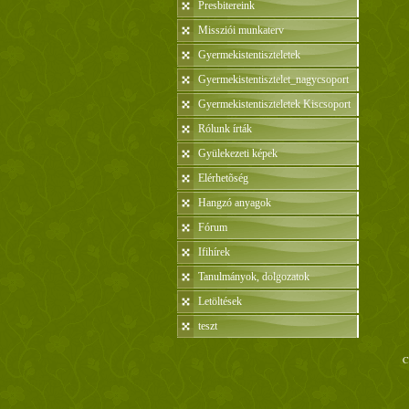
Presbitereink
Missziói munkaterv
Gyermekistentiszteletek
Gyermekistentisztelet_nagycsoport
Gyermekistentiszteletek Kiscsoport
Rólunk írták
Gyülekezeti képek
Elérhetõség
Hangzó anyagok
Fórum
Ifihírek
Tanulmányok, dolgozatok
Letöltések
teszt
C