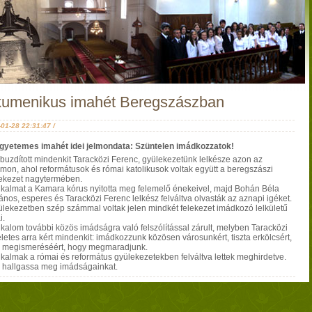
umenikus imahét Beregszászban
01-28 22:31:47 /
gyetemes imahét idei jelmondata: Szüntelen imádkozzatok!
 buzdított mindenkit Taracközi Ferenc, gyülekezetünk lelkésze azon az
lmon, ahol reformátusok és római katolikusok voltak együtt a beregszászi
ekezet nagytermében.
lkalmat a Kamara kórus nyitotta meg felemelő énekeivel, majd Bohán Béla
ános, esperes és Taracközi Ferenc lelkész felváltva olvasták az aznapi igéket.
ülekezetben szép számmal voltak jelen mindkét felekezet imádkozó lelkületű
i.
lkalom további közös imádságra való felszólítással zárult, melyben Taracközi
eletes arra kért mindenkit: imádkozzunk közösen városunkért, tiszta erkölcsért,
n megismeréséért, hogy megmaradjunk.
lkalmak a római és református gyülekezetekben felváltva lettek meghirdetve.
n hallgassa meg imádságainkat.