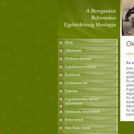
A Beregszászi
Református
Egyházközség Honlapja
Ök
Hírek
Alkalmaink
2008-
Fõiskolai alkalmak
Az e
A gyülekezet története
Erre
alka
Énekkarok
gyül
Az a
Gyülekezeti élet
pléb
A gy
Diakónia
tagja
Az a
A gyülekezethez tartozó
tiszt
intézmények
Iste
Az a
Iratmisszió, könyvesbolt
Iste
Könyvesbolt
Sion Rádió Studió