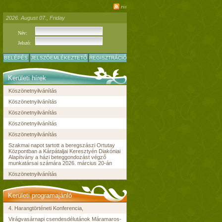
rss
2026. August 07., Friday
Név:
Jelszó:
BELÉPÉS
JELSZÓEMLÉKEZTETŐ
REGISZTRÁCIÓ
Kerületi hírek
Köszönetnyilvánítás
Köszönetnyilvánítás
Köszönetnyilvánítás
Köszönetnyilvánítás
Köszönetnyilvánítás
Szakmai napot tartott a beregszászi Ortutay
Központban a Kárpátaljai Keresztyén Diakóniai
Alapítvány a házi beteggondozást végző
munkatársai számára 2026. március 20-án
Köszönetnyilvánítás
Kerületi programajánló
4. Harangtörténeti Konferencia,
Virágvasárnapi csendesdélutánok Máramaros-