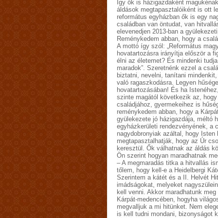
Így ők is házigazdaként magukénak 
áldások megtapasztalóiként is ott l
református egyházban ők is egy nag
családban van öntudat, van hitvallás
elevenedjen 2013-ban a gyülekezeti
Reménykedem abban, hogy a családi
A mottó így szól: „Református magy
hovatartozásra irányítja először a f
élni az életemet? És mindenki tudja
maradok”. Szeretnénk ezzel a csalá
biztatni, nevelni, tanítani mindenkit
való ragaszkodásra. Legyen hűséges
hovatartozásában! És ha Istenéhez,
szinte magától következik az, hogy 
családjához, gyermekeihez is hűség
reménykedem abban, hogy a Kárpáta
gyülekezete jó házigazdája, méltó 
egyházkerületi rendezvényének, a 
nagydobronyiak azáltal, hogy Iste
megtapasztalhatják, hogy az Úr cs
keresztül. Ők válhatnak az áldás k
Ön szerint hogyan maradhatnak meg
– A megmaradás titka a hitvallás i
tőlem, hogy kell-e a Heidelbergi Ká
Szerintem a kátét és a II. Helvét Hi
imádságokat, melyeket nagyszülein
kell venni. Akkor maradhatunk meg r
Kárpát-medencében, hogyha világos
megvalljuk a mi hitünket. Nem elege
is kell tudni mondani, bizonyságot k