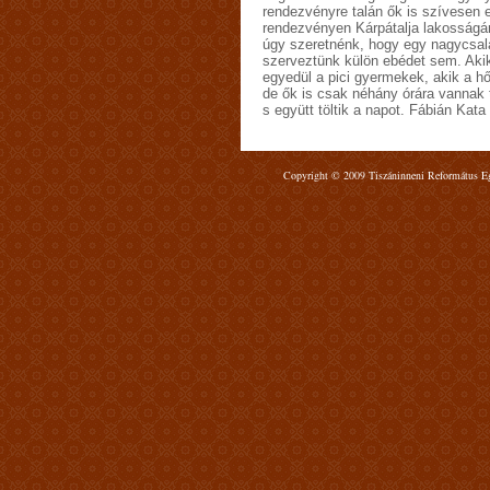
rendezvényre talán ők is szívesen 
rendezvényen Kárpátalja lakosságán
úgy szeretnénk, hogy egy nagycsal
szerveztünk külön ebédet sem. Aki
egyedül a pici gyermekek, akik a h
de ők is csak néhány órára vannak t
s együtt töltik a napot. Fábián Kata
Copyright © 2009 Tiszáninneni Református Egy