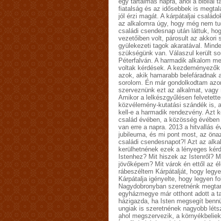
egy tartalmas napra, ahol a bibliai 
fiatalság és az idősebbek is megtal
jól érzi magát. A kárpátaljai családo
az alkalomra úgy, hogy még nem tu
családi csendesnap után láttuk, ho
vezetőiben volt, párosult az akkori 
gyülekezeti tagok akaratával. Minde
szükségünk van. Válaszul került s
Péterfalván. A harmadik alkalom 
voltak kérdések. A kezdeményezők 
azok, akik hamarabb belefáradnak
sorolom. Én már gondolkodtam azon
szerveznünk ezt az alkalmat, vagy 
Amikor a lelkészgyűlésen felvetette
közvélemény-kutatási szándék is, am
kell-e a harmadik rendezvény. Azt k
család évében, a közösség évében 
van erre a napra. 2013 a hitvallás 
jubileuma, és mi pont most, az ön
családi csendesnapot?! Azt az alka
kerülhetnének ezek a lényeges kér
Istenhez? Mit hiszek az Istenről? 
jövőképem? Mit várok én ettől az é
rábeszéltem Kárpátalját, hogy leg
Kárpátalja igényelte, hogy legyen fo
Nagydobronyban szeretnénk megtar
egyházmegye már otthont adott a t
házigazda, ha Isten megsegít bennü
ungiak is szeretnének nagyobb lét
ahol megszervezik, a környékbeliek