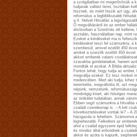
a szolgálatban mi megerősítsük a k
tudjanak vallást tenni, tisztában ke
hisznek, és miért hiszik azt úgy, 
református a legbiblikusabb hittuda
a II. Helvét Hitvallás a legvilágosa
Ő megváltásáról és az ember hálád
elsősorban a Szentírás ott kellene
asztalán, használatban nap, mint na
Ezeket a kérdéseket ma is felteszi
kérdéseket teszi fel számunkra, a 
szembesül, amivel ezelőtt 450 évve
amiket a szerzők ezelőtt 450 évvel 
akkori emberek valami csodálatosat
szavakba gondolataikat, hanem azért
mondták el azokat. A Biblia aktuali
Fontos tehát, hogy tudja az ember, h
megvallja ezeket. Ez tesz minket 
medencében. Mert aki tudja, kihez ta
teremtette, megváltotta őt, azt megá
népünk, nemzetünk, reformátusságun
mindvégig kitart, aki hűséges mara
az örökélet tudatában, annak várom
Ebben segít számunkra a hitvallás 
családi csendesnap is. – A két csal
következtetéseket vontak le? – A 2
házigazda is lehettem. Számomra 
legnehezebb. Felkelteni az emberek 
ahol a család egyszerre épül lelkile
és mindez által erősödnek a családi
akkor és azóta is kapunk, segítene