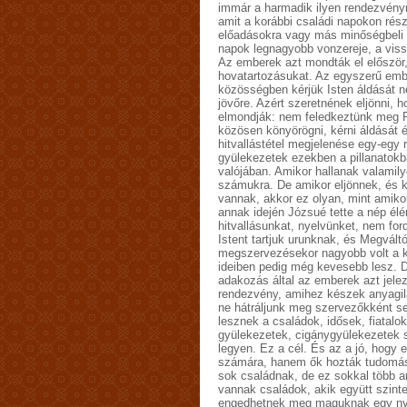
immár a harmadik ilyen rendezvény
amit a korábbi családi napokon rés
előadásokra vagy más minőségbeli 
napok legnagyobb vonzereje, a vissz
Az emberek azt mondták el először
hovatartozásukat. Az egyszerű embe
közösségben kérjük Isten áldását n
jövőre. Azért szeretnének eljönni, h
elmondják: nem feledkeztünk meg R
közösen könyörögni, kérni áldását é
hitvallástétel megjelenése egy-egy
gyülekezetek ezekben a pillanato
valójában. Amikor hallanak valamilye
számukra. De amikor eljönnek, és
vannak, akkor ez olyan, mint amikor
annak idején Józsué tette a nép élé
hitvallásunkat, nyelvünket, nem for
Istent tartjuk urunknak, és Megváltó
megszervezésekor nagyobb volt a kü
ideiben pedig még kevesebb lesz. 
adakozás által az emberek azt jelez
rendezvény, amihez készek anyagilag
ne hátráljunk meg szervezőkként se
lesznek a családok, idősek, fiatalok
gyülekezetek, cigánygyülekezetek st
legyen. Ez a cél. És az a jó, hogy 
számára, hanem ők hozták tudomás
sok családnak, de ez sokkal több a
vannak családok, akik együtt szin
engedhetnek meg maguknak egy nyar