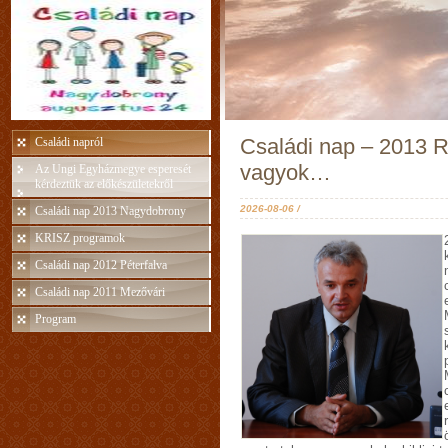
Családi nap – 2013 
Családi napról
vagyok…
Az Ungi Egyházmegye esperesét
kérdeztük az előkészületekről
2026-08-06 /
Családi nap 2013 Nagydobrony
KRISZ programok
Családi nap 2012 Péterfalva
Családi nap 2011 Mezővári
Program