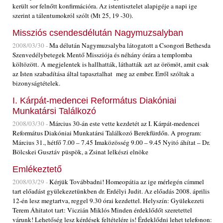
került sor felnőtt konfirmációra. Az istentisztelet alapigéje a napi ige
szerint a tálentumokról szólt (Mt 25, 19 -30).
Missziós csendesdélután Nagymuzsalyban
2008/03/30 -
Ma délután Nagymuzsalyba látogatott a Csongori Bethesda
Szenvedélybetegek Mentő Missziója és néhány órára a templomba
költözött. A megjelentek is hallhatták, láthatták azt az örömöt, amit csak
az Isten szabadítása által tapasztalhat meg az ember. Erről szóltak a
bizonyságtételek.
I. Kárpát-medencei Református Diakóniai
Munkatársi Találkozó
2008/03/30 -
Március 30-án este vette kezdetét az I. Kárpát-medencei
Református Diakóniai Munkatársi Találkozó Berekfürdőn. A program:
Március 31., hétfő 7.00 – 7.45 Imaközösség 9.00 – 9.45 Nyitó áhítat – Dr.
Bölcskei Gusztáv püspök, a Zsinat lelkészi elnöke
Emlékeztető
2008/03/29 -
Kérjük Továbbadni! Homeopátia az ige mérlegén címmel
tart előadást gyülekezetünkben dr. Erdélyi Judit. Az előadás 2008. április
12-én lesz megtartva, reggel 9.30 órai kezdettel. Helyszín: Gyülekezeti
Terem Áhitatot tart: Viczián Miklós Minden érdeklődőt szeretettel
várunk! Lehetőség lesz kérdések feltételére is! Érdeklődni lehet telefonon: