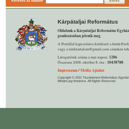
Keresés az oldalon
Keres
Kárpátaljai Református
Oldalunk a Kárpátaljai Református Egyház
gondozásában jelenik meg
A Portállal kapcsolatos kérdéseit a hirek@ref
vagy a tirektartalom@gmail.com címeken tehe
1286
Látogatóink száma a mai napon:
10438788
Összesen 2008. október 8. óta :
Impresszum
/
Média Ajánlat
Copyright © 2011 Tiszáninneni Református Egyház
Minden jog fentartva. All Rights Reserved.