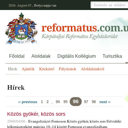
2026. August 07.,
Ibolya
napja van
Főoldal
Aloldalak
Digitális Kollégium
Turisztika
Hírek
Ajánlók
Kitekintő
Pályázatok
Aloldalainkról
Hírek
96
‹‹ previous
1
2
94
95
97
98
next ››
...
Közös gyökér, közös sors
2008/04/06 -
Evangelizáció Fornoson Közös gyökér, közös sors Felvidéki
lelkipásztorként március 10–14 között Fornoson evangelizáltam.