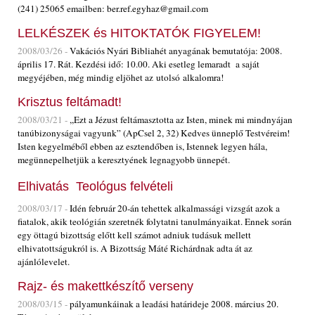
(241) 25065 emailben: ber.ref.egyhaz@gmail.com
LELKÉSZEK és HITOKTATÓK FIGYELEM!
2008/03/26 -
Vakációs Nyári Bibliahét anyagának bemutatója: 2008.
április 17. Rát. Kezdési idő: 10.00. Aki esetleg lemaradt a saját
megyéjében, még mindig eljöhet az utolsó alkalomra!
Krisztus feltámadt!
2008/03/21 -
,,Ezt a Jézust feltámasztotta az Isten, minek mi mindnyájan
tanúbizonyságai vagyunk” (ApCsel 2, 32) Kedves ünneplő Testvéreim!
Isten kegyelméből ebben az esztendőben is, Istennek legyen hála,
megünnepelhetjük a keresztyének legnagyobb ünnepét.
Elhivatás  Teológus felvételi
2008/03/17 -
Idén február 20-án tehettek alkalmassági vizsgát azok a
fiatalok, akik teológián szeretnék folytatni tanulmányaikat. Ennek során
egy öttagú bizottság előtt kell számot adniuk tudásuk mellett
elhivatottságukról is. A Bizottság Máté Richárdnak adta át az
ajánlólevelet.
Rajz- és makettkészítő verseny
2008/03/15 -
pályamunkáinak a leadási határideje 2008. március 20.