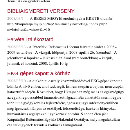
Téma: Az én gyülekezetem
BIBLIAISMERETI VERSENY
2008/03/14 -
A BEREG MEGYEI eredmények a KRE TB oldalán!
http://karpatalja.myip.hu/lap/ tanulmanyibizottsag/ index.php?
m=letoltes&a =show&t=16
Felvételi tájékoztató
2008/03/13 -
A Péterfalvi Református Líceum felvételt hirdet a 2008–
2009-es tanévre A vizsgák időpontja: 2008. április 26. (szombat) A
jelentkezési lapokat – lelkészi ajánlással (zárt borítékban) – kérjük,
jutassák el hozzánk 2008. április 10-ig
EKG-gépet kapott a kórház
2008/03/10 -
A diakóniai osztály közreműködésével EKG-gépet kapott a
kórház A hívő ember, ahol tud, segít. És nem csupán a bajban, nem csupán
katasztrófa idején. Köztudott, hogy Ukrajnában még ma is az egészségügy
az egyik legrosszabbul finanszírozott ágazat. Bár a mutatók szerint egyre
több jut a gyógykezelés fejlesztésére, egészségügyi intézményeinkben
még igencsak hiányos az osztályok felszereltsége. Ezeket a hiányokat
humanitárius segélyekkel igyekeznek pótolni. S ebben élen jár a
Kárpátaljai Református Egyház Diakóniai Osztálya, mely megalakulása
óta szívügyének tekinti a kórházak támogatását.