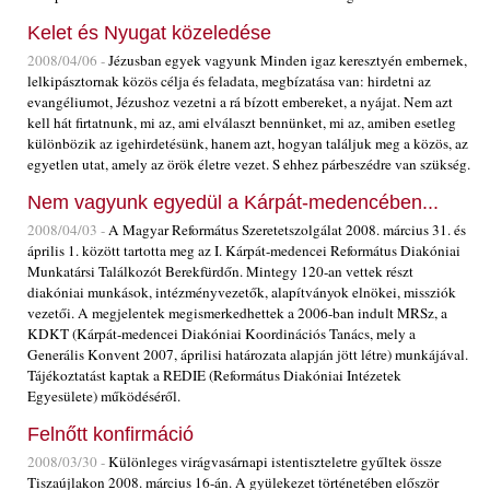
Kelet és Nyugat közeledése
2008/04/06 -
Jézusban egyek vagyunk Minden igaz keresztyén embernek,
lelkipásztornak közös célja és feladata, megbízatása van: hirdetni az
evangéliumot, Jézushoz vezetni a rá bízott embereket, a nyájat. Nem azt
kell hát firtatnunk, mi az, ami elválaszt bennünket, mi az, amiben esetleg
különbözik az igehirdetésünk, hanem azt, hogyan találjuk meg a közös, az
egyetlen utat, amely az örök életre vezet. S ehhez párbeszédre van szükség.
Nem vagyunk egyedül a Kárpát-medencében...
2008/04/03 -
A Magyar Református Szeretetszolgálat 2008. március 31. és
április 1. között tartotta meg az I. Kárpát-medencei Református Diakóniai
Munkatársi Találkozót Berekfürdőn. Mintegy 120-an vettek részt
diakóniai munkások, intézményvezetők, alapítványok elnökei, missziók
vezetői. A megjelentek megismerkedhettek a 2006-ban indult MRSz, a
KDKT (Kárpát-medencei Diakóniai Koordinációs Tanács, mely a
Generális Konvent 2007, áprilisi határozata alapján jött létre) munkájával.
Tájékoztatást kaptak a REDIE (Református Diakóniai Intézetek
Egyesülete) működéséről.
Felnőtt konfirmáció
2008/03/30 -
Különleges virágvasárnapi istentiszteletre gyűltek össze
Tiszaújlakon 2008. március 16-án. A gyülekezet történetében először