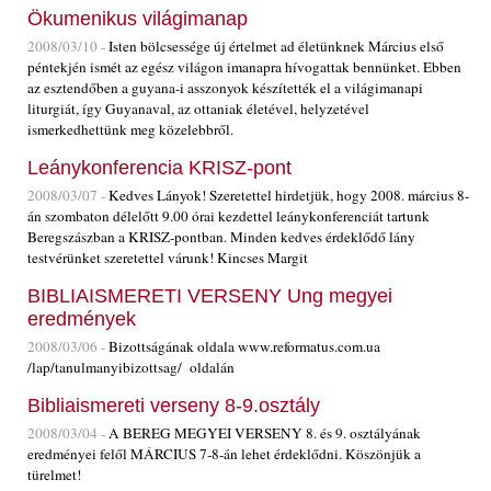
Ökumenikus világimanap
2008/03/10 -
Isten bölcsessége új értelmet ad életünknek Március első
péntekjén ismét az egész világon imanapra hívogattak bennünket. Ebben
az esztendőben a guyana-i asszonyok készítették el a világimanapi
liturgiát, így Guyanaval, az ottaniak életével, helyzetével
ismerkedhettünk meg közelebbről.
Leánykonferencia KRISZ-pont
2008/03/07 -
Kedves Lányok! Szeretettel hirdetjük, hogy 2008. március 8-
án szombaton délelőtt 9.00 órai kezdettel leánykonferenciát tartunk
Beregszászban a KRISZ-pontban. Minden kedves érdeklődő lány
testvérünket szeretettel várunk! Kincses Margit
BIBLIAISMERETI VERSENY Ung megyei
eredmények
2008/03/06 -
Bizottságának oldala www.reformatus.com.ua
/lap/tanulmanyibizottsag/ oldalán
Bibliaismereti verseny 8-9.osztály
2008/03/04 -
A BEREG MEGYEI VERSENY 8. és 9. osztályának
eredményei felől MÁRCIUS 7-8-án lehet érdeklődni. Köszönjük a
türelmet!