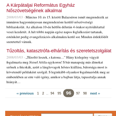
A Kárpátaljai Református Egyház
Nőszövetségének alkalmai
2008/03/03 -
Március 10. és 15. között Balazséron ismét megrendezik az
immáron hagyományosan megrendezésre kerülő nőszövetségi
bibliaiskolát. Az alkalom 10-én hétfőn délután 4 órakor nyitóáhítattal
veszi kezdetét. A hét többi napján egész napos foglalkozást tartanak,
esténként pedig evangelizációs alkalmakra kerül sor. Minden érdeklődőt
szeretettel várunk.
Tűzoltás, katasztrófa-elhárítás és szeretetszolgálat
2008/03/03 -
„Tűzoltó leszek, s katona…” Hány kislegény vágyát
fogalmazta meg József Attila egykoron! S bár manapság más álmokat
szőnek a fiúcskák, azért a lánglovagok hősies kiállása, bátorsága most is
követendő példaként szolgál. S leginkább olyankor fogalmazódik meg az
emberekben az erre való igény, amikor a bajban látja, tapasztalja annak
hiányát…
96
‹‹ previous
1
2
94
95
97
98
next ››
...