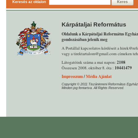
Keresés az oldalon
Keres
Kárpátaljai Református
Oldalunk a Kárpátaljai Református Egyház
gondozásában jelenik meg
A Portállal kapcsolatos kérdéseit a hirek@ref
vagy a tirektartalom@gmail.com címeken tehe
2108
Látogatóink száma a mai napon:
10441479
Összesen 2008. október 8. óta :
Impresszum
/
Média Ajánlat
Copyright © 2011 Tiszáninneni Református Egyház
Minden jog fentartva. All Rights Reserved.