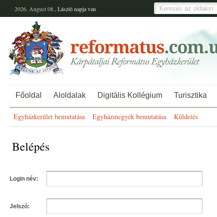
2026. August 08.,
László
napja van
Főoldal
Aloldalak
Digitális Kollégium
Turisztika
Egyházkerület bemutatása
Egyházmegyék bemutatása
Küldetés
Belépés
Login név:
Jelszó: