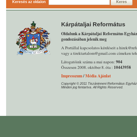
Keresés az oldalon
Keres
Kárpátaljai Református
Oldalunk a Kárpátaljai Református Egyház
gondozásában jelenik meg
A Portállal kapcsolatos kérdéseit a hirek@ref
vagy a tirektartalom@gmail.com címeken tehe
904
Látogatóink száma a mai napon:
10443958
Összesen 2008. október 8. óta :
Impresszum
/
Média Ajánlat
Copyright © 2011 Tiszáninneni Református Egyház
Minden jog fentartva. All Rights Reserved.