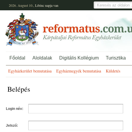
2026. August 10.,
Lőrinc
napja van
Főoldal
Aloldalak
Digitális Kollégium
Turisztika
Egyházkerület bemutatása
Egyházmegyék bemutatása
Küldetés
Belépés
Login név:
Jelszó: