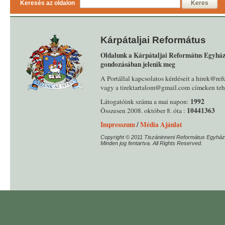
Keresés az oldalon
Keres
Kárpátaljai Református
Oldalunk a Kárpátaljai Református Egyház
gondozásában jelenik meg
A Portállal kapcsolatos kérdéseit a hirek@ref
vagy a tirektartalom@gmail.com címeken tehe
1992
Látogatóink száma a mai napon:
10441363
Összesen 2008. október 8. óta :
Impresszum
/
Média Ajánlat
Copyright © 2011 Tiszáninneni Református Egyház
Minden jog fentartva. All Rights Reserved.