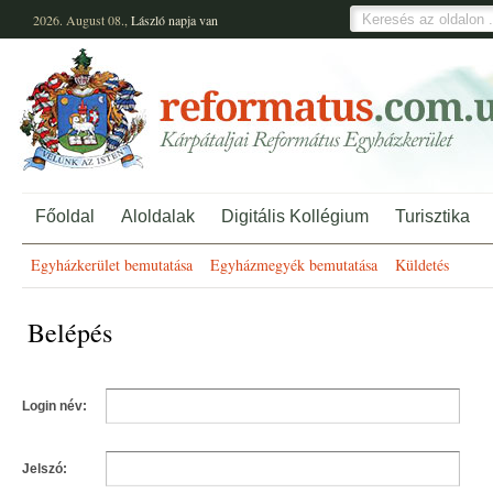
2026. August 08.,
László
napja van
Főoldal
Aloldalak
Digitális Kollégium
Turisztika
Egyházkerület bemutatása
Egyházmegyék bemutatása
Küldetés
Belépés
Login név:
Jelszó: