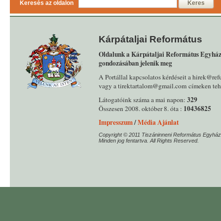
Keresés az oldalon
Keres
Kárpátaljai Református
Oldalunk a Kárpátaljai Református Egyház
gondozásában jelenik meg
A Portállal kapcsolatos kérdéseit a hirek@ref
vagy a tirektartalom@gmail.com címeken tehe
329
Látogatóink száma a mai napon:
10436825
Összesen 2008. október 8. óta :
Impresszum
/
Média Ajánlat
Copyright © 2011 Tiszáninneni Református Egyház
Minden jog fentartva. All Rights Reserved.