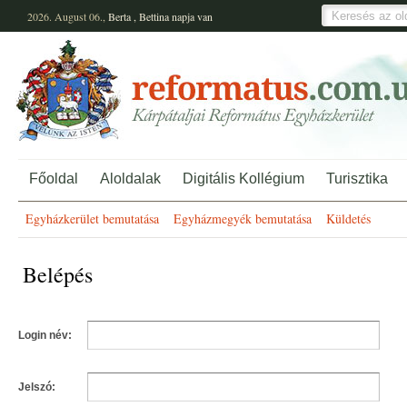
2026. August 06.,
Berta
,
Bettina
napja van
Főoldal
Aloldalak
Digitális Kollégium
Turisztika
Egyházkerület bemutatása
Egyházmegyék bemutatása
Küldetés
Belépés
Login név:
Jelszó: