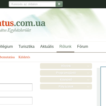
ollégium
Turisztika
Aktuális
Rólunk
Fórum
bemutatása
Küldetés
Híreink
Programajánló
Kitekintő
Pályázatok