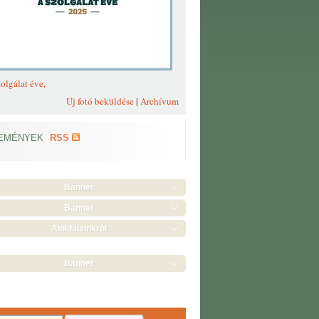
olgálat éve,
Új fotó beküldése
|
Archívum
EMÉNYEK
RSS
Banner
Banner
Aloldalainkról
Banner