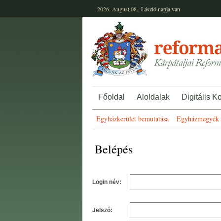
2026. August 08.,
László
napja van
Főoldal
Aloldalak
Digitális K
Egyházkerület bemutatása
Egyházmegyék 
Belépés
Login név:
Jelszó: