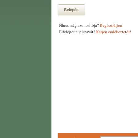
Belépés
Nincs még azonosítója?
Regisztráljon!
Elfelejtette jelszavát?
Kérjen emlékeztetőt!